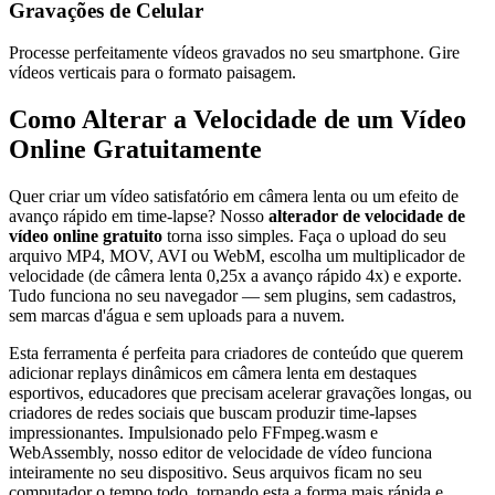
Gravações de Celular
Processe perfeitamente vídeos gravados no seu smartphone. Gire
vídeos verticais para o formato paisagem.
Como Alterar a Velocidade de um Vídeo
Online Gratuitamente
Quer criar um vídeo satisfatório em câmera lenta ou um efeito de
avanço rápido em time-lapse? Nosso
alterador de velocidade de
vídeo online gratuito
torna isso simples. Faça o upload do seu
arquivo MP4, MOV, AVI ou WebM, escolha um multiplicador de
velocidade (de câmera lenta 0,25x a avanço rápido 4x) e exporte.
Tudo funciona no seu navegador — sem plugins, sem cadastros,
sem marcas d'água e sem uploads para a nuvem.
Esta ferramenta é perfeita para criadores de conteúdo que querem
adicionar replays dinâmicos em câmera lenta em destaques
esportivos, educadores que precisam acelerar gravações longas, ou
criadores de redes sociais que buscam produzir time-lapses
impressionantes. Impulsionado pelo FFmpeg.wasm e
WebAssembly, nosso editor de velocidade de vídeo funciona
inteiramente no seu dispositivo. Seus arquivos ficam no seu
computador o tempo todo, tornando esta a forma mais rápida e