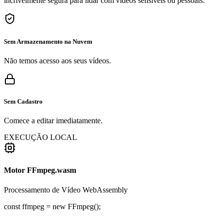
incrivelmente segura para lidar com vídeos sensíveis ou pessoais.
Sem Armazenamento na Nuvem
Não temos acesso aos seus vídeos.
Sem Cadastro
Comece a editar imediatamente.
EXECUÇÃO LOCAL
Motor FFmpeg.wasm
Processamento de Vídeo WebAssembly
const
ffmpeg =
new
FFmpeg();